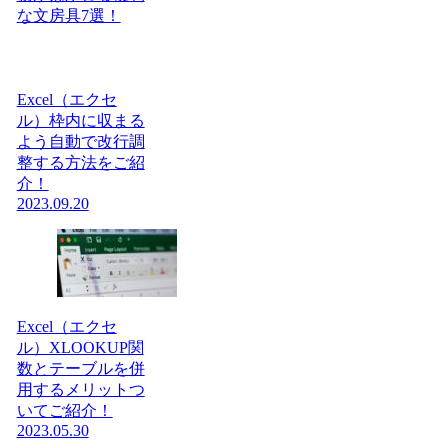
な文房具7選！
Excel（エクセ
ル）枠内に収まる
よう自動で改行調
整する方法をご紹
介！
2023.09.20
Excel（エクセ
ル）XLOOKUP関
数とテーブルを併
用するメリットつ
いてご紹介！
2023.05.30