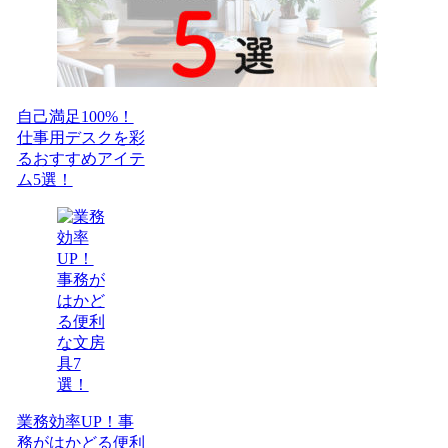
自己満足100%！
仕事用デスクを彩
るおすすめアイテ
ム5選！
業務効率UP！事
務がはかどる便利