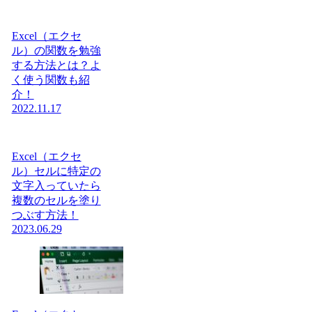
Excel（エクセ
ル）の関数を勉強
する方法とは？よ
く使う関数も紹
介！
2022.11.17
Excel（エクセ
ル）セルに特定の
文字入っていたら
複数のセルを塗り
つぶす方法！
2023.06.29