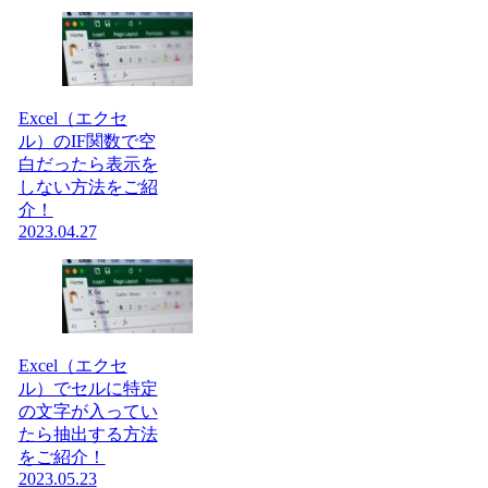
Excel（エクセ
ル）のIF関数で空
白だったら表示を
しない方法をご紹
介！
2023.04.27
Excel（エクセ
ル）でセルに特定
の文字が入ってい
たら抽出する方法
をご紹介！
2023.05.23