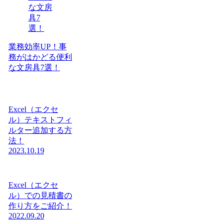
業務効率UP！事
務がはかどる便利
な文房具7選！
Excel（エクセ
ル）テキストフィ
ルター追加する方
法！
2023.10.19
Excel（エクセ
ル）での見積書の
作り方をご紹介！
2022.09.20