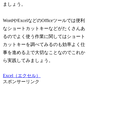
ましょう。
WordやExcelなどのOfficeツールでは便利
なショートカットキーなどがたくさんあ
るのでよく使う作業に関してはショート
カットキーを調べてみるのも効率よく仕
事を進める上で大切なことなのでこれか
ら実践してみましょう。
Excel（エクセル）
スポンサーリンク