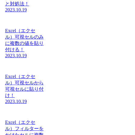
と対処法！
2023.10.19
Excel（エクセ
ル）可視セルのみ
に複数の値を貼り
付ける！
2023.10.19
Excel（エクセ
ル）可視セルから
可視セルに貼り付
け！
2023.10.19
Excel（エクセ
ル）フィルターを
かけたセルに複数