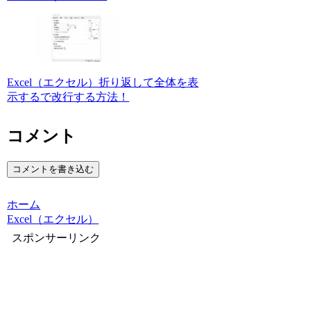
Excel（エクセル）折り返して全体を表
示するで改行する方法！
コメント
コメントを書き込む
ホーム
Excel（エクセル）
スポンサーリンク