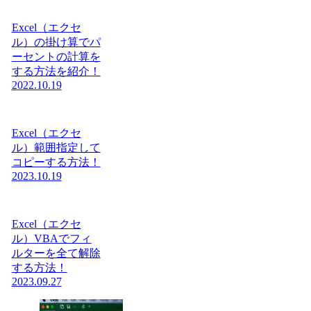
Excel（エクセ
ル）の掛け算でパ
ーセントの計算を
する方法を紹介！
2022.10.19
Excel（エクセ
ル）範囲指定して
コピーする方法！
2023.10.19
Excel（エクセ
ル）VBAでフィ
ルターを全て解除
する方法！
2023.09.27