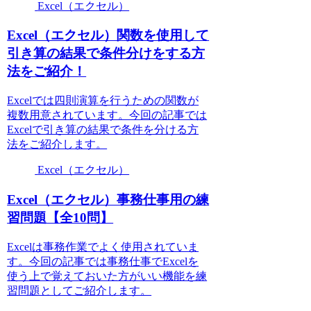
Excel（エクセル）
Excel（エクセル）関数を使用して
引き算の結果で条件分けをする方
法をご紹介！
Excelでは四則演算を行うための関数が
複数用意されています。今回の記事では
Excelで引き算の結果で条件を分ける方
法をご紹介します。
Excel（エクセル）
Excel（エクセル）事務仕事用の練
習問題【全10問】
Excelは事務作業でよく使用されていま
す。今回の記事では事務仕事でExcelを
使う上で覚えておいた方がいい機能を練
習問題としてご紹介します。