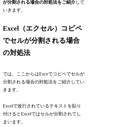
が分割される場合の対処法をご紹介
して
いきます。
Excel（エクセル）コピペ
でセルが分割される場合
の対処法
では、ここからはExceでコピペでセルが
分割される場合の対処法をご紹介してい
きます。
Excelで改行されているテキストを貼り
付けるとExcelではセルが分割されてし
まいます。