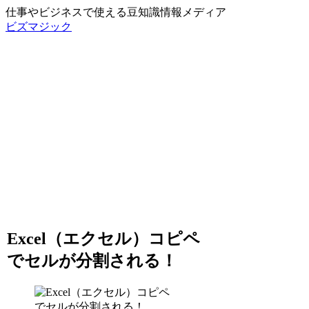
仕事やビジネスで使える豆知識情報メディア
ビズマジック
Excel（エクセル）コピペ
でセルが分割される！