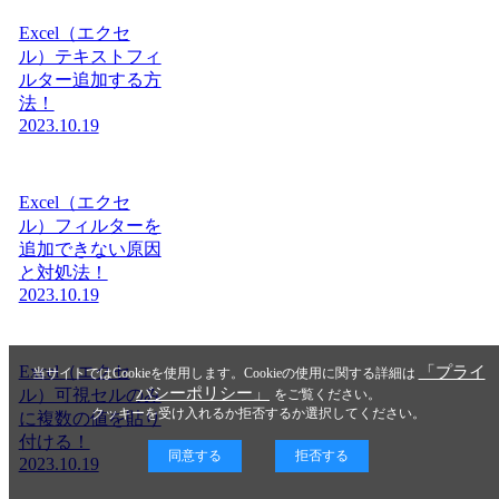
Excel（エクセ
ル）テキストフィ
ルター追加する方
法！
2023.10.19
Excel（エクセ
ル）フィルターを
追加できない原因
と対処法！
2023.10.19
Excel（エクセ
「プライ
当サイトではCookieを使用します。Cookieの使用に関する詳細は
バシーポリシー」
ル）可視セルのみ
をご覧ください。
クッキーを受け入れるか拒否するか選択してください。
に複数の値を貼り
付ける！
同意する
拒否する
2023.10.19