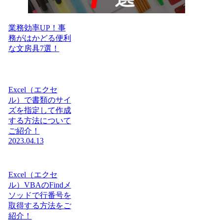
業務効率UP！事
務がはかどる便利
な文房具7選！
Excel（エクセ
ル）で書類のサイ
ズを指定して作成
する方法について
ご紹介！
2023.04.13
Excel（エクセ
ル）VBAのFindメ
ソッドで行番号を
取得する方法をご
紹介！