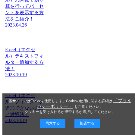
算を行ってパーセ
ントを表示する方
法をご紹介！
2023.04.26
Excel（エクセ
ル）テキストフィ
ルター追加する方
法！
2023.10.19
Excel（エクセ
「プライ
当サイトではCookieを使用します。Cookieの使用に関する詳細は
ル）フィルターを
バシーポリシー」
をご覧ください。
追加できない原因
クッキーを受け入れるか拒否するか選択してください。
と対処法！
2023.10.19
同意する
拒否する