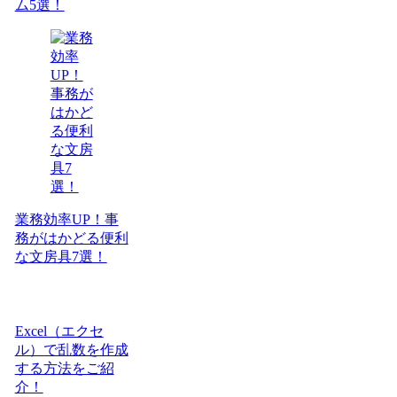
ム5選！
業務効率UP！事
務がはかどる便利
な文房具7選！
Excel（エクセ
ル）で乱数を作成
する方法をご紹
介！